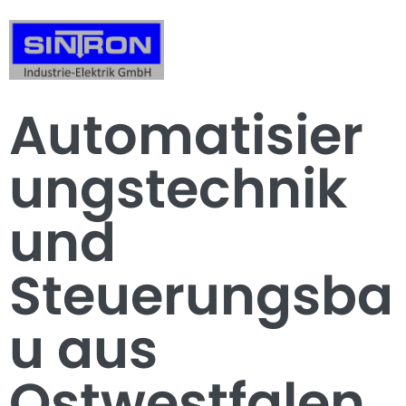
Automatisier
ungstechnik
und
Steuerungsba
u aus
Ostwestfalen