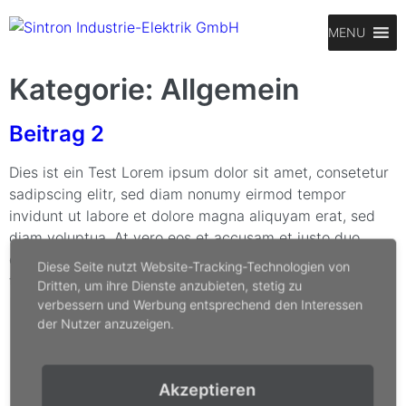
MENU
Kategorie:
Allgemein
Beitrag 2
Dies ist ein Test Lorem ipsum dolor sit amet, consetetur
sadipscing elitr, sed diam nonumy eirmod tempor
invidunt ut labore et dolore magna aliquyam erat, sed
diam voluptua. At vero eos et accusam et justo duo
dolores et ea rebum. Stet clita kasd gubergren, no sea
Diese Seite nutzt Website-Tracking-Technologien von
takimata sanctus est Lorem ipsum dolor sit amet. Lorem
Dritten, um ihre Dienste anzubieten, stetig zu
[…]
verbessern und Werbung entsprechend den Interessen
der Nutzer anzuzeigen.
Akzeptieren